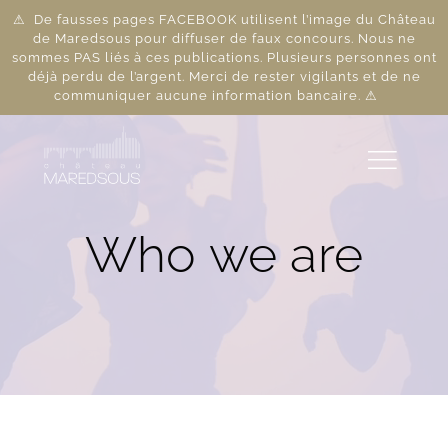
Skip
⚠ De fausses pages FACEBOOK utilisent l’image du Château
to
de Maredsous pour diffuser de faux concours. Nous ne
sommes PAS liés à ces publications. Plusieurs personnes ont
content
déjà perdu de l’argent. Merci de rester vigilants et de ne
communiquer aucune information bancaire. ⚠
Who we are